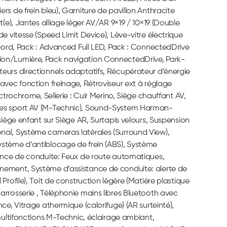
s de frein bleu), Garniture de pavillon Anthracite
t(e), Jantes alliage léger AV/AR 9×19 / 10×19 (Double
e vitesse (Speed Limit Device), Lève-vitre électrique
 bord, Pack : Advanced Full LED, Pack : ConnectedDrive
ion/Lumière, Pack navigation ConnectedDrive, Park-
eurs directionnels adaptatifs, Récupérateur d’énergie
avec fonction freinage, Rétroviseur ext à réglage
ctrochrome, Sellerie : Cuir Merino, Siège chauffant AV,
èges sport AV (M-Technic), Sound-System Harman-
siège enfant sur Siège AR, Surtapis velours, Suspension
nal, Système cameras latérales (Surround View),
ystème d’antiblocage de frein (ABS), Système
tance de conduite: Feux de route automatiques,
nement, Système d’assistance de conduite: alerte de
rofile), Toit de construction légère (Matière plastique
rrosserie , Téléphonie mains libres Bluetooth avec
ce, Vitrage athermique (calorifuge) (AR surteinté),
 multifonctions M-Technic, éclairage ambiant,