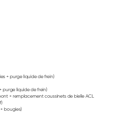
 + purge liquide de frein)
purge liquide de frein)
 pont + remplacement coussinets de bielle ACL
f)
 + bougies)