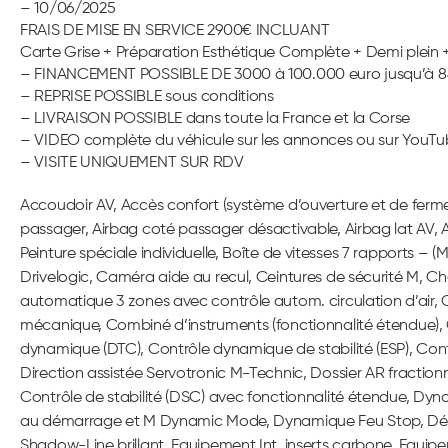
– 10/06/2025
FRAIS DE MISE EN SERVICE 2900€ INCLUANT
Carte Grise + Préparation Esthétique Complète + Demi plein +
– FINANCEMENT POSSIBLE DE 3000 à 100.000 euro jusqu’à 8
– REPRISE POSSIBLE sous conditions
– LIVRAISON POSSIBLE dans toute la France et la Corse
– VIDEO complète du véhicule sur les annonces ou sur YouT
– VISITE UNIQUEMENT SUR RDV
Accoudoir AV, Accès confort (système d’ouverture et de ferme
passager, Airbag coté passager désactivable, Airbag lat AV,
Peinture spéciale individuelle, Boîte de vitesses 7 rapports
Drivelogic, Caméra aide au recul, Ceintures de sécurité M, Ch
automatique 3 zones avec contrôle autom. circulation d’air, 
mécanique, Combiné d’instruments (fonctionnalité étendue),
dynamique (DTC), Contrôle dynamique de stabilité (ESP), Con
Direction assistée Servotronic M-Technic, Dossier AR fraction
Contrôle de stabilité (DSC) avec fonctionnalité étendue, Dyn
au démarrage et M Dynamic Mode, Dynamique Feu Stop, Détect
Shadow-Line brillant, Equipement Int. inserts carbone, Equipeme