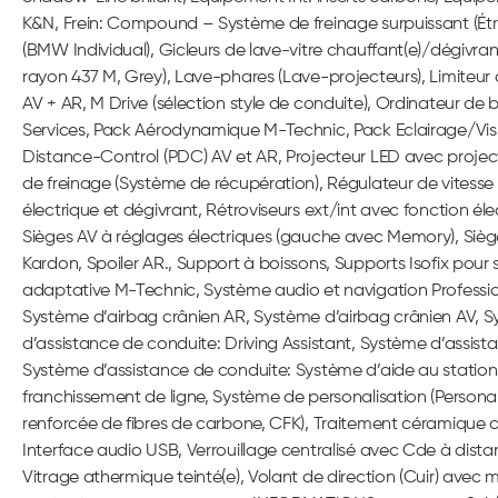
K&N, Frein: Compound – Système de freinage surpuissant (Étrier
(BMW Individual), Gicleurs de lave-vitre chauffant(e)/dégivran
rayon 437 M, Grey), Lave-phares (Lave-projecteurs), Limiteur d
AV + AR, M Drive (sélection style de conduite), Ordinateur de
Services, Pack Aérodynamique M-Technic, Pack Eclairage/Vis
Distance-Control (PDC) AV et AR, Projecteur LED avec project
de freinage (Système de récupération), Régulateur de vitesse 
électrique et dégivrant, Rétroviseurs ext/int avec fonction éle
Sièges AV à réglages électriques (gauche avec Memory), Si
Kardon, Spoiler AR., Support à boissons, Supports Isofix pour 
adaptative M-Technic, Système audio et navigation Professio
Système d’airbag crânien AR, Système d’airbag crânien AV, S
d’assistance de conduite: Driving Assistant, Système d’assis
Système d’assistance de conduite: Système d’aide au station
franchissement de ligne, Système de personalisation (Personal P
renforcée de fibres de carbone, CFK), Traitement céramique ca
Interface audio USB, Verrouillage centralisé avec Cde à distan
Vitrage athermique teinté(e), Volant de direction (Cuir) avec