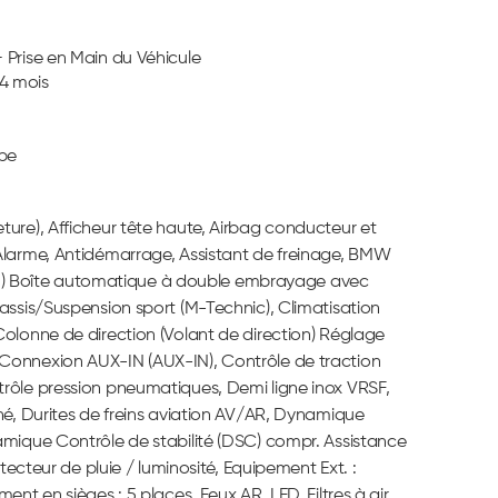
 Prise en Main du Véhicule
4 mois
ube
ture), Afficheur tête haute, Airbag conducteur et
 Alarme, Antidémarrage, Assistant de freinage, BMW
 – (M) Boîte automatique à double embrayage avec
assis/Suspension sport (M-Technic), Climatisation
Colonne de direction (Volant de direction) Réglage
 Connexion AUX-IN (AUX-IN), Contrôle de traction
trôle pression pneumatiques, Demi ligne inox VRSF,
né, Durites de freins aviation AV/AR, Dynamique
amique Contrôle de stabilité (DSC) compr. Assistance
eur de pluie / luminosité, Equipement Ext. :
nt en sièges : 5 places, Feux AR. LED, Filtres à air