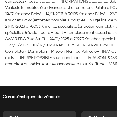
contactez-nous …………………….. INFORMATIONS…………………… Subli
Véhicule immatriculé en France suivi et entretenu Peinture PC
17417 Km chez BMW – 14/11/2017 à 30193 Km chez BMW – 29/
Km chez BMW (entretien complet + bougies + purge liquide 
21/10/2023 à 70053 Km chez spécialiste (entretien complet + 
spécialiste (révision boite + pont + remplacement coussinets 
AV/AR EBC Blue Stuff) – 24/11/2025 à 79273 Km chez spécialis
– 23/11/2023 – 10/06/2025FRAIS DE MISE EN SERVICE 2900€ I
Complète + Demi plein + Prise en Main du Véhicule– FINANC
mois – REPRISE POSSIBLE sous conditions – LIVRAISON POSSI
complète du véhicule sur les annonces ou sur YouTube – V
Caractéristiques du véhicule