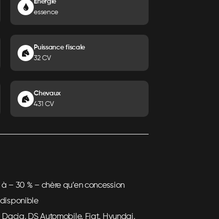
Énergie
essence
Puissance fiscale
32 CV
Chevaux
431 CV
 à – 30 % – chère qu’en concession
disponible
, Dacia, DS Automobile, Fiat, Hyundai,