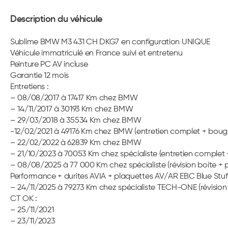
Description du véhicule
Sublime BMW M3 431 CH DKG7 en configuration UNIQUE
Véhicule immatriculé en France suivi et entretenu
Peinture PC AV incluse
Garantie 12 mois
Entretiens :
– 08/08/2017 à 17417 Km chez BMW
– 14/11/2017 à 30193 Km chez BMW
– 29/03/2018 à 35534 Km chez BMW
-12/02/2021 à 49176 Km chez BMW (entretien complet + bougies
– 22/02/2022 à 62839 Km chez BMW
– 21/10/2023 à 70053 Km chez spécialiste (entretien complet + 
– 08/08/2025 à 77 000 Km chez spécialiste (révision boite +
Performance + durites AVIA + plaquettes AV/AR EBC Blue Stuf
– 24/11/2025 à 79273 Km chez spécialiste TECH-ONE (révision
CT OK :
– 25/11/2021
– 23/11/2023