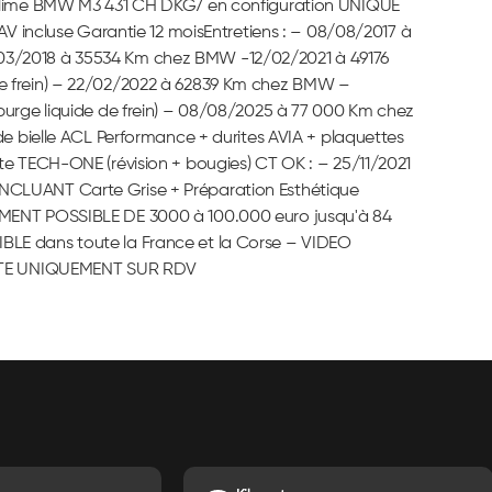
me BMW M3 431 CH DKG7 en configuration UNIQUE
 AV incluse Garantie 12 moisEntretiens : – 08/08/2017 à
03/2018 à 35534 Km chez BMW -12/02/2021 à 49176
de frein) – 22/02/2022 à 62839 Km chez BMW –
purge liquide de frein) – 08/08/2025 à 77 000 Km chez
de bielle ACL Performance + durites AVIA + plaquettes
te TECH-ONE (révision + bougies) CT OK : – 25/11/2021
NCLUANT Carte Grise + Préparation Esthétique
EMENT POSSIBLE DE 3000 à 100.000 euro jusqu'à 84
BLE dans toute la France et la Corse – VIDEO
ISITE UNIQUEMENT SUR RDV