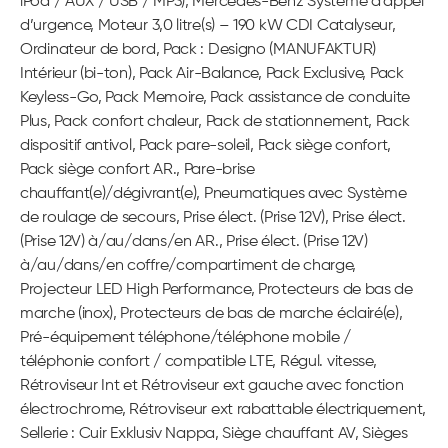
iPod / AUX / USB / MP3), Mercedes-Benz Système d’appel
d’urgence, Moteur 3,0 litre(s) – 190 kW CDI Catalyseur,
Ordinateur de bord, Pack : Designo (MANUFAKTUR)
Intérieur (bi-ton), Pack Air-Balance, Pack Exclusive, Pack
Keyless-Go, Pack Memoire, Pack assistance de conduite
Plus, Pack confort chaleur, Pack de stationnement, Pack
dispositif antivol, Pack pare-soleil, Pack siège confort,
Pack siège confort AR., Pare-brise
chauffant(e)/dégivrant(e), Pneumatiques avec Système
de roulage de secours, Prise élect. (Prise 12V), Prise élect.
(Prise 12V) à/au/dans/en AR., Prise élect. (Prise 12V)
à/au/dans/en coffre/compartiment de charge,
Projecteur LED High Performance, Protecteurs de bas de
marche (inox), Protecteurs de bas de marche éclairé(e),
Pré-équipement téléphone/téléphone mobile /
téléphonie confort / compatible LTE, Régul. vitesse,
Rétroviseur Int et Rétroviseur ext gauche avec fonction
électrochrome, Rétroviseur ext rabattable électriquement,
Sellerie : Cuir Exklusiv Nappa, Siège chauffant AV, Sièges